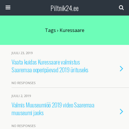
Piltnik24.ee
Tags › Kuressaare
JUULI 23, 2019
Vaata kuidas Kuressaare valmistus
Saaremaa ooperipäevad 2019 ürituseks
NO RESPONSES
JUULI 2, 2019
Valmis Muuseumiöö 2019 video Saaremaa
muuseumi jaoks
NO RESPONSES