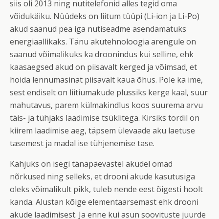
siis oli 2013 ning nutitelefonid alles tegid oma
võidukäiku. Nüüdeks on liitum tüüpi (Li-ion ja Li-Po)
akud saanud pea iga nutiseadme asendamatuks
energiaallikaks. Tänu akutehnoloogia arengule on
saanud võimalikuks ka droonindus kui selline, ehk
kaasaegsed akud on piisavalt kerged ja võimsad, et
hoida lennumasinat piisavalt kaua õhus. Pole ka ime,
sest endiselt on liitiumakude plussiks kerge kaal, suur
mahutavus, parem külmakindlus koos suurema arvu
täis- ja tühjaks laadimise tsüklitega. Kirsiks tordil on
kiirem laadimise aeg, täpsem ülevaade aku laetuse
tasemest ja madal ise tühjenemise tase.
Kahjuks on isegi tänapäevastel akudel omad
nõrkused ning selleks, et drooni akude kasutusiga
oleks võimalikult pikk, tuleb nende eest õigesti hoolt
kanda. Alustan kõige elementaarsemast ehk drooni
akude laadimisest. Ja enne kui asun soovituste juurde