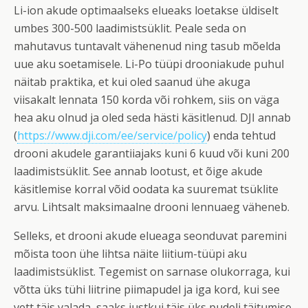
Li-ion akude optimaalseks elueaks loetakse üldiselt
umbes 300-500 laadimistsüklit. Peale seda on
mahutavus tuntavalt vähenenud ning tasub mõelda
uue aku soetamisele. Li-Po tüüpi drooniakude puhul
näitab praktika, et kui oled saanud ühe akuga
viisakalt lennata 150 korda või rohkem, siis on väga
hea aku olnud ja oled seda hästi käsitlenud. DJI annab
(
https://www.dji.com/ee/service/policy
) enda tehtud
drooni akudele garantiiajaks kuni 6 kuud või kuni 200
laadimistsüklit. See annab lootust, et õige akude
käsitlemise korral võid oodata ka suuremat tsüklite
arvu. Lihtsalt maksimaalne drooni lennuaeg väheneb.
Selleks, et drooni akude elueaga seonduvat paremini
mõista toon ühe lihtsa näite liitium-tüüpi aku
laadimistsüklist. Tegemist on sarnase olukorraga, kui
võtta üks tühi liitrine piimapudel ja iga kord, kui see
vett täis valada, saaks justkui täis üks pudeli täitumise