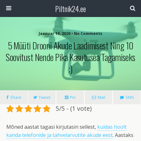
Piltnik24.ee
Jaanuar 16, 2020 • No Comments
5 Müüti Drooni Akude Laadimisest Ning 10
Soovitust Nende Pika Kasutusea Tagamiseks
;)
Share
Tweet
Pin
Mail
SMS
5/5 - (1 vote)
Mõned aastat tagasi kirjutasin sellest,
kuidas hoolt
kanda telefonide ja tahvelarvutite akude eest
. Aastaks