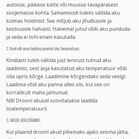
autosse, päikese kätte või muusse tavapärasest
soojemasse kohta. Samamoodi tuleks vältida aku
külmas hoidmist. See mõjub aku jõudlusele ja
kestvusele halvasti. Halvemal juhul võib aku punduda
ja seda ei tohi enam kasutada.
2. Kontrolli enne laadima panekut aku temperatuuri.
Kindlasti tuleb vältida just lennust tulnud aku
laadimist, sest äsja kasutatud aku temperatuur võib
olla üpris kõrge. Laadimine kõrgendaks seda veelgi.
Laadima võid aku panna alles siis, kui see on
korralikult maha jahtunud.
NB! Drooni akusid soovitatakse laadida
toatemperatuuril.
3. AKUDE HOIUSTAMINE.
Kui plaanid drooni akud pikemaks ajaks seisma jätta,