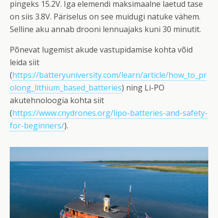
pingeks 15.2V. Iga elemendi maksimaalne laetud tase
on siis 3.8V. Päriselus on see muidugi natuke vähem.
Selline aku annab drooni lennuajaks kuni 30 minutit.
Põnevat lugemist akude vastupidamise kohta võid
leida siit
(
https://batteryuniversity.com/learn/article/how_to_pr
olong_lithium_based_batteries
) ning Li-PO
akutehnoloogia kohta siit
(
https://www.cnydrones.org/lipo-batteries-and-safety-
for-beginners/
).