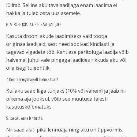
lülitab. Selline aku tavalaadijaga enam laadima ei
hakka ja tuleb osta uus asemele.
6. MIKS EELISTADA ORIGINAALLAADIJAT?
Kasuta drooni akude laadimiseks vaid tootja
originaallaadijaid, sest need sobivad kindlasti ja
tagavad vigadeta töö. Kahtlase päritoluga laadija võib
halvemal juhul vale pingega laadides rikkuda aku või
olla isegi tuleohtlik.
7. Kontrolli regulaarselt laetuse taset!
Kui aku saab liiga tühjaks (10% või vähem) ja jääb nii
pikema aja jooksul, võib see muutuda täiesti
kasutuskõlbmatuks.
8. Lae aku enne lendu täis.
Nii saad alati pika lennuaja ning aku on tippvormis.