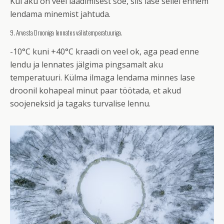
Kui aku on veel laadimisest soe, siis lase sellel ennem
lendama minemist jahtuda.
9. Arvesta Drooniga lennates välistemperatuuriga.
-10°C kuni +40°C kraadi on veel ok, aga pead enne
lendu ja lennates jälgima pingsamalt aku
temperatuuri. Külma ilmaga lendama minnes lase
droonil kohapeal minut paar töötada, et akud
soojeneksid ja tagaks turvalise lennu.