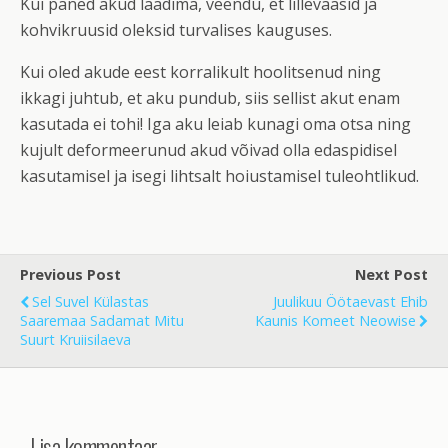
Kui paned akud laadima, veendu, et lillevaasid ja
kohvikruusid oleksid turvalises kauguses.
Kui oled akude eest korralikult hoolitsenud ning
ikkagi juhtub, et aku pundub, siis sellist akut enam
kasutada ei tohi! Iga aku leiab kunagi oma otsa ning
kujult deformeerunud akud võivad olla edaspidisel
kasutamisel ja isegi lihtsalt hoiustamisel tuleohtlikud.
Previous Post
Next Post
Sel Suvel Külastas
Juulikuu Öötaevast Ehib
Saaremaa Sadamat Mitu
Kaunis Komeet Neowise
Suurt Kruiisilaeva
Lisa kommentaar