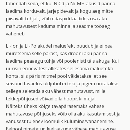
tähendab seda, et kui NiCd ja Ni-MH akusid panna
laadima korduvalt, järjepidevalt ja kogu aeg mitte
piisavalt tühjalt, võib edaspidi laadides osa aku
mahutavusest kaduma minna ja seadme tööaeg
väheneb.
Li-Ion ja LI-Po akudel mäluefekt puudub ja ei pea
muretsema selle pärast, kas drooni aku panna
laadima peaaegu tühja või poolenisti täis akuga. Kui
uurisin erinevatest allikates sellesama mäluefekti
kohta, siis päris mitmel pool väidetakse, et see
seisund tavaelus üldjuhul ei teki ja pigem üritatakse
sellega seletada aku vähest mahutavust, mille
tekkepõhjused võivad olla hoopiski mujal.
Näiteks üheks kõige tavapärasemaks vähese
mahutavuse põhjuseks võib olla aku kasutamisest ja
vanusest tulenev loomulik kulumine/vananemine.
Eelpool nimetatud leelisakude vähese mahutavuse