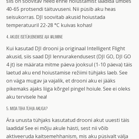
siis on soovitav need enne hoiustamist laadida umbes
40-65 protsendi täituvuseni. Nii püsib aku heas
seisukorras. DJI soovitab akusid hoiustada
temperatuuril 22-28 °C kuivas kohas!
4. AKUDE ISETÜHJENEMISE AJA VALIMINE
Kui kasutad DJI drooni ja originaal Intelligent Flight
akusid, siis saad DJI lennurakendusest (DJI GO, DJI GO
4 jt) ise määrata mitme päeva jooksul (1-10 päeva) täis
laetud aku end hoiustamise režiimi tühjaks laeb. See
on väga mugav ja vajalik, et drooni aku ei jääks
pikemaks ajaks liiga kõrgel pingel hoiule. See ei oleks
aku tervisele hea!
5. MIDA TEHA TÜHJA AKUGA?
Ära unusta tühjaks kasutatud drooni akut uuesti täis
laadida! See ei mõju akule hästi, sest nii võib
aktiveeruda kaitsemehhanism, mis aku püsivalt välja