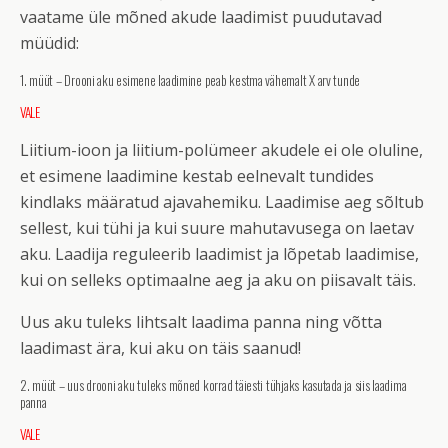
vaatame üle mõned akude laadimist puudutavad
müüdid:
1. müüt – Drooni aku esimene laadimine peab kestma vähemalt X arv tunde
VALE
Liitium-ioon ja liitium-polümeer akudele ei ole oluline,
et esimene laadimine kestab eelnevalt tundides
kindlaks määratud ajavahemiku. Laadimise aeg sõltub
sellest, kui tühi ja kui suure mahutavusega on laetav
aku. Laadija reguleerib laadimist ja lõpetab laadimise,
kui on selleks optimaalne aeg ja aku on piisavalt täis.
Uus aku tuleks lihtsalt laadima panna ning võtta
laadimast ära, kui aku on täis saanud!
2. müüt – uus drooni aku tuleks mõned korrad täiesti tühjaks kasutada ja siis laadima
panna
VALE