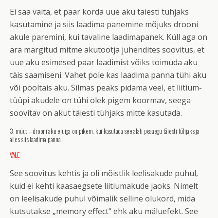
Ei saa väita, et paar korda uue aku täiesti tühjaks
kasutamine ja siis laadima panemine mõjuks drooni
akule paremini, kui tavaline laadimapanek. Küll aga on
ära märgitud mitme akutootja juhendites soovitus, et
uue aku esimesed paar laadimist võiks toimuda aku
täis saamiseni. Vahet pole kas laadima panna tühi aku
või pooltäis aku. Silmas peaks pidama veel, et liitium-
tüüpi akudele on tühi olek pigem koormav, seega
soovitav on akut täiesti tühjaks mitte kasutada.
3. müüt – drooni aku eluiga on pikem, kui kasutada see alati peaaegu täiesti tühjaks ja
alles siis laadima panna
VALE
See soovitus kehtis ja oli mõistlik leelisakude puhul,
kuid ei kehti kaasaegsete liitiumakude jaoks. Nimelt
on leelisakude puhul võimalik selline olukord, mida
kutsutakse „memory effect“ ehk aku mäluefekt. See