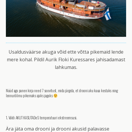
Usaldusväärse akuga võid ette võtta pikemaid lende
mere kohal. Pildil Aurik Floki Kuressares jahisadamast
lahkumas.
Nüüd aga panen kirja need 7 soovitust, mida järgida, et drooni aku kaua kestaks ning
lennurõõmu pikemaks ajaks jaguks
1. Väldi AKUT KASUTADeS temperatuuri ekstreemsusi.
Ära jäta oma drooni ja drooni akusid palavasse