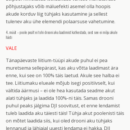
põhjustajaks võib mäluefekti asemel olla hoopis
akude korduv liig tühjaks kasutamine ja sellest
tulenev aku ühe elemendi polaarsuse vahetumine.
4. müüt – poole pealt ei tohi drooni aku laadimist katkestada, sest see ei mõju akule
hästi
VALE
Tänapäevaste liitium-tüüpi akude puhul ei pea
muretsema sellepärast, kas aku võtta laadimast ära
enne, kui see on 100% täis laetud. Akule see halba ei
tee. Liitiumaku elueale mõjub isegi positiivselt, kui
vältida äärmusi – ei ole hea kasutada seadme akut
alati tühjaks ja laadida 100%-ni täis. Samas drooni
puhul peaks jälgima DJI soovitust, et enne lendamist
tuleb laadida aku täiesti täis! Tühja akut poolenisti täis
on mõtet laadida siis, kui oled drooni aku tühjaks
lennanud ja lähiajal uuesti lendama ei hakka. DJI