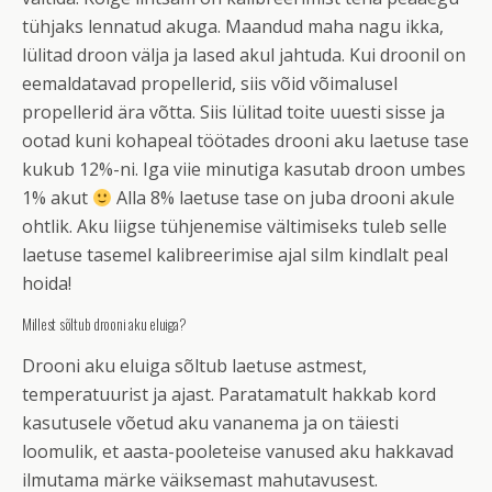
tühjaks lennatud akuga. Maandud maha nagu ikka,
lülitad droon välja ja lased akul jahtuda. Kui droonil on
eemaldatavad propellerid, siis võid võimalusel
propellerid ära võtta. Siis lülitad toite uuesti sisse ja
ootad kuni kohapeal töötades drooni aku laetuse tase
kukub 12%-ni. Iga viie minutiga kasutab droon umbes
1% akut
Alla 8% laetuse tase on juba drooni akule
ohtlik. Aku liigse tühjenemise vältimiseks tuleb selle
laetuse tasemel kalibreerimise ajal silm kindlalt peal
hoida!
Millest sõltub drooni aku eluiga?
Drooni aku eluiga sõltub laetuse astmest,
temperatuurist ja ajast. Paratamatult hakkab kord
kasutusele võetud aku vananema ja on täiesti
loomulik, et aasta-pooleteise vanused aku hakkavad
ilmutama märke väiksemast mahutavusest.