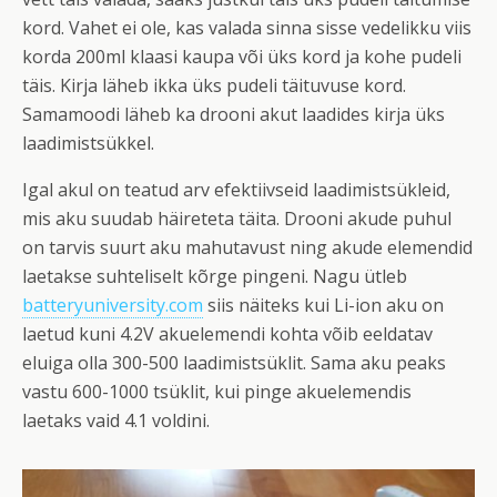
kord. Vahet ei ole, kas valada sinna sisse vedelikku viis
korda 200ml klaasi kaupa või üks kord ja kohe pudeli
täis. Kirja läheb ikka üks pudeli täituvuse kord.
Samamoodi läheb ka drooni akut laadides kirja üks
laadimistsükkel.
Igal akul on teatud arv efektiivseid laadimistsükleid,
mis aku suudab häireteta täita. Drooni akude puhul
on tarvis suurt aku mahutavust ning akude elemendid
laetakse suhteliselt kõrge pingeni. Nagu ütleb
batteryuniversity.com
siis näiteks kui Li-ion aku on
laetud kuni 4.2V akuelemendi kohta võib eeldatav
eluiga olla 300-500 laadimistsüklit. Sama aku peaks
vastu 600-1000 tsüklit, kui pinge akuelemendis
laetaks vaid 4.1 voldini.