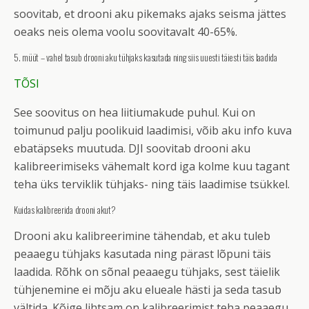
soovitab, et drooni aku pikemaks ajaks seisma jättes
oeaks neis olema voolu soovitavalt 40-65%.
5. müüt – vahel tasub drooni aku tühjaks kasutada ning siis uuesti täiesti täis laadida
TÕSI
See soovitus on hea liitiumakude puhul. Kui on
toimunud palju poolikuid laadimisi, võib aku info kuva
ebatäpseks muutuda. DJI soovitab drooni aku
kalibreerimiseks vähemalt kord iga kolme kuu tagant
teha üks terviklik tühjaks- ning täis laadimise tsükkel.
Kuidas kalibreerida drooni akut?
Drooni aku kalibreerimine tähendab, et aku tuleb
peaaegu tühjaks kasutada ning pärast lõpuni täis
laadida. Rõhk on sõnal peaaegu tühjaks, sest täielik
tühjenemine ei mõju aku elueale hästi ja seda tasub
vältida. Kõige lihtsam on kalibreerimist teha peaaegu