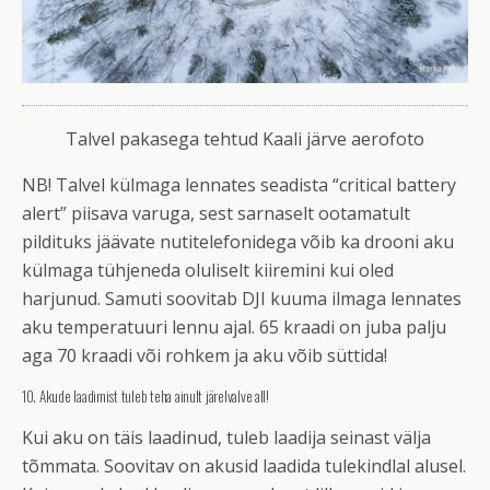
Talvel pakasega tehtud Kaali järve aerofoto
NB! Talvel külmaga lennates seadista “critical battery
alert” piisava varuga, sest sarnaselt ootamatult
pildituks jäävate nutitelefonidega võib ka drooni aku
külmaga tühjeneda oluliselt kiiremini kui oled
harjunud. Samuti soovitab DJI kuuma ilmaga lennates
aku temperatuuri lennu ajal. 65 kraadi on juba palju
aga 70 kraadi või rohkem ja aku võib süttida!
10. Akude laadimist tuleb teha ainult järelvalve all!
Kui aku on täis laadinud, tuleb laadija seinast välja
tõmmata. Soovitav on akusid laadida tulekindlal alusel.