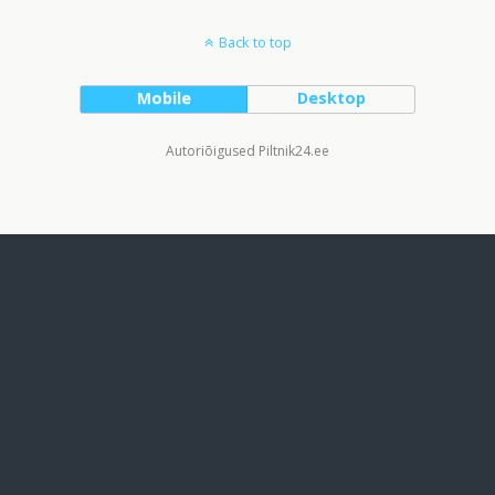
Back to top
Mobile
Desktop
Autoriõigused Piltnik24.ee