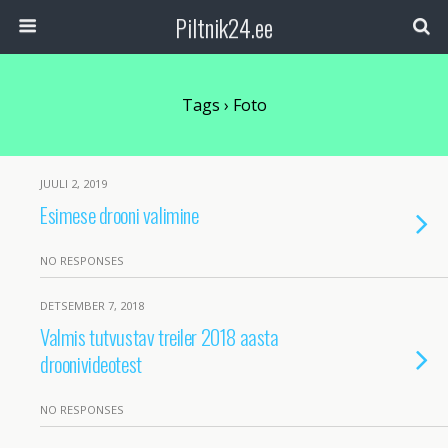
Piltnik24.ee
Tags › Foto
JUULI 2, 2019
Esimese drooni valimine
NO RESPONSES
DETSEMBER 7, 2018
Valmis tutvustav treiler 2018 aasta
droonivideotest
NO RESPONSES