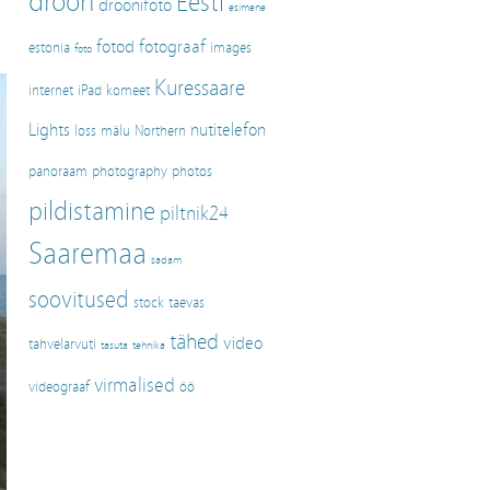
droon
Eesti
droonifoto
esimene
fotod
fotograaf
estonia
images
foto
Kuressaare
internet
iPad
komeet
Lights
nutitelefon
loss
mälu
Northern
panoraam
photography
photos
pildistamine
piltnik24
Saaremaa
sadam
soovitused
stock
taevas
tähed
video
tahvelarvuti
tasuta
tehnika
virmalised
videograaf
öö