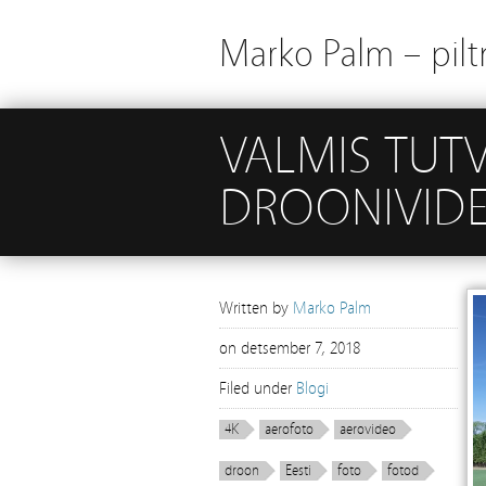
Marko Palm – piltn
VALMIS TUTV
DROONIVID
Written by
Marko Palm
on
detsember 7, 2018
Filed under
Blogi
4K
aerofoto
aerovideo
droon
Eesti
foto
fotod