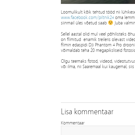
Loomulikult kõik tehtud tööd nii lühikese
www.facebook.com/piltnik24
oma lemmiku
siinmail üles võetud saab
Juba valmin
Sellel aastal olid mul veel põhilisteks 
on filmitud enamik treileris olevast video
filmin edaspidi DJi Phantom 4 Pro droonig
võimaldab teha 20 megapiksliseid fotosid
Olgu teemaks fotod, videod, videotutvust
või ilma, nii Saaremaal kui kaugemal, sii
Lisa kommentaar
Kommentaar