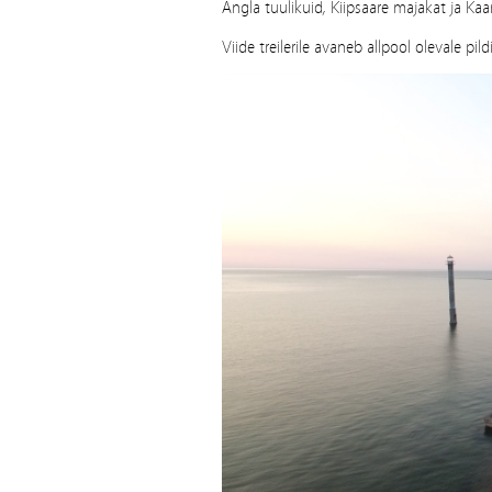
Angla tuulikuid, Kiipsaare majakat ja Kaa
Viide treilerile avaneb allpool olevale pi