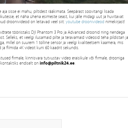
 aja sisse ei mahu, piltidest rääkimata. Seepärast soovitangi lisada
tesse, et näha ühena esimeste seast, kui jälle midagi uut ja huvitavat
ud droonivideod on leitavad veel siit:
youtube droonivideod
nimekirjast!
õhuvõtete tööriistaks DJI Phantom 3 Pro ja Advanced droonid ning nendega
st. Selleks, et veelgi ilusamaid pilte ja teravamaid videosid teha pildistan j
a, millel on suurem 1 tolline sensor ja veelgi kvaliteetsem kaamera, mis
 ja filmida 4K videot kuni 60 kaadrit sekundis.
used firmale, kinnisvara tutvustav video eraisikule või firmale, drooniga
s kontaktiks endiselt on
info@piltnik24.ee
.