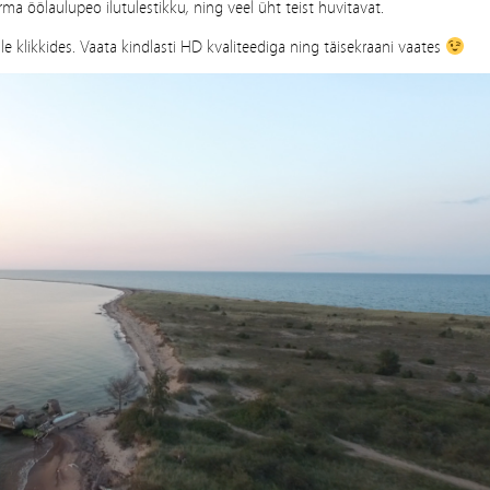
rma öölaulupeo ilutulestikku, ning veel üht teist huvitavat.
ldile klikkides. Vaata kindlasti HD kvaliteediga ning täisekraani vaates