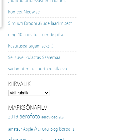
Juulikuu öötaevast ehib kaunis
komeet Neowise
5 müüti Drooni akude laadimisest
ning 10 soovitust nende pika
kasutusea tagamiseks ;)
Sel suvel külastas Saaremaa
sadamat mitu suurt kruiisilaeva
KIIRVALIK
Kiirvalik
MÄRKSÕNAPILV
aerofoto
2019
aerovideo
aku
Aurora
Borealis
amateur
Apple
blog