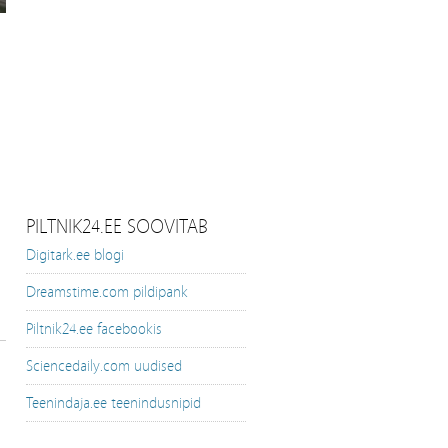
a
PILTNIK24.EE SOOVITAB
Digitark.ee blogi
Dreamstime.com pildipank
Piltnik24.ee facebookis
Sciencedaily.com uudised
Teenindaja.ee teenindusnipid