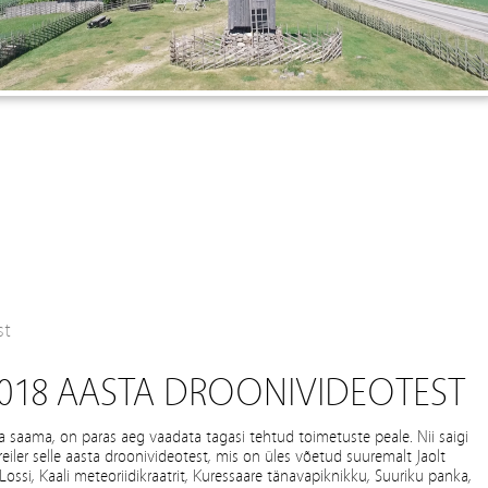
st
 2018 AASTA DROONIVIDEOTEST
 saama, on paras aeg vaadata tagasi tehtud toimetuste peale. Nii saigi
eiler selle aasta droonivideotest, mis on üles võetud suuremalt Jaolt
ossi, Kaali meteoriidikraatrit, Kuressaare tänavapiknikku, Suuriku panka,