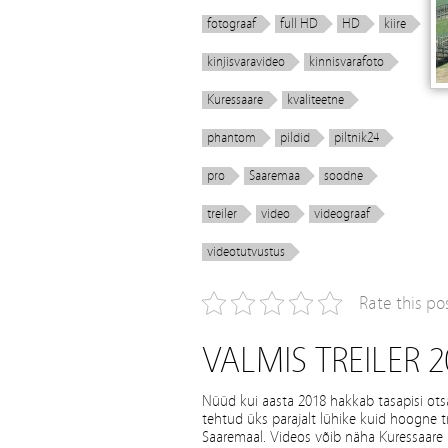
fotograaf
full HD
HD
kiire
kinjisvaravideo
kinnisvarafoto
Kuressaare
kvaliteetne
phantom
pildid
piltnik24
pro
Saaremaa
soodne
treiler
video
videograaf
videotutvustus
Rate this po
VALMIS TREILER
Nüüd kui aasta 2018 hakkab tasapisi otsa
tehtud üks parajalt lühike kuid hoogne tr
Saaremaal. Videos võib näha Kuressaare L