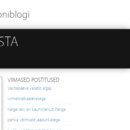
oniblogi
STA
VIIMASED POSTITUSED
Vastlapäeva varaöö algas
virmalistekaarekesega
Karge talv on kaunistanud Panga
panka võimsate jääpurikatega