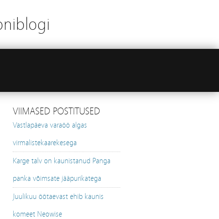
oniblogi
VIIMASED POSTITUSED
Vastlapäeva varaöö algas
virmalistekaarekesega
Karge talv on kaunistanud Panga
panka võimsate jääpurikatega
Juulikuu öötaevast ehib kaunis
komeet Neowise