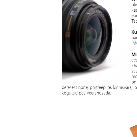
üle
ka
eur
Tä
Ku
pär
in
Mi
ees
kau
sa
mot
on
peresessioone, portreepilte, kinnisvara
kogutud pea veerandsada.