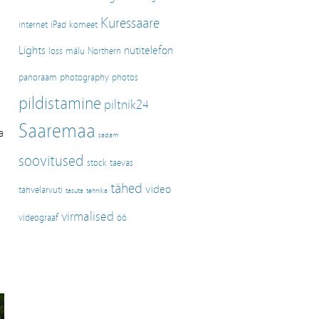
Kuressaare
internet
iPad
komeet
Lights
nutitelefon
loss
mälu
Northern
panoraam
photography
photos
pildistamine
piltnik24
Saaremaa
a
sadam
soovitused
stock
taevas
tähed
video
tahvelarvuti
tasuta
tehnika
virmalised
videograaf
öö