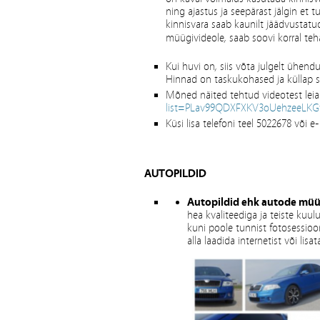
ning ajastus ja seepärast jälgin et 
kinnisvara saab kaunilt jäädvustat
müügivideole, saab soovi korral teh
Kui huvi on, siis võta julgelt ühend
Hinnad on taskukohased ja küllap 
Mõned näited tehtud videotest leiab
list=PLav99QDXFXKV3oUehzeeLKG
Küsi lisa telefoni teel 5022678 või 
AUTOPILDID
Autopildid ehk autode müü
hea kvaliteediga ja teiste kuul
kuni poole tunnist fotosessiooni
alla laadida internetist või lis