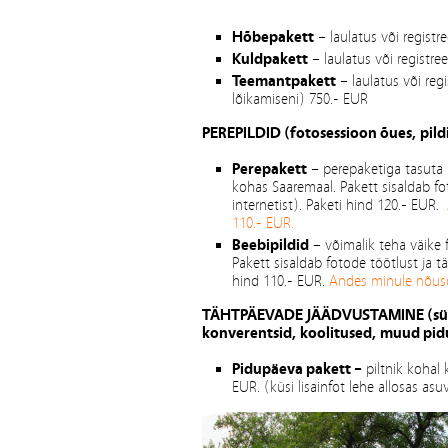
Hõbepakett
– laulatus või regist
Kuldpakett
– laulatus või registre
Teemantpakett
– laulatus või regi
lõikamiseni) 750.- EUR
PEREPILDID (fotosessioon õues, pildi
Perepakett
– perepaketiga tasuta n
kohas Saaremaal. Pakett sisaldab foto
internetist). Paketi hind 120.- EUR.
110.- EUR.
Beebipildid
– võimalik teha väike 
Pakett sisaldab fotode töötlust ja täi
hind 110.- EUR.
Andes minule nõuso
TÄHTPÄEVADE JÄÄDVUSTAMINE (sünni
konverentsid, koolitused, muud pi
Pidupäeva pakett –
piltnik kohal 
EUR. (küsi lisainfot lehe allosas as