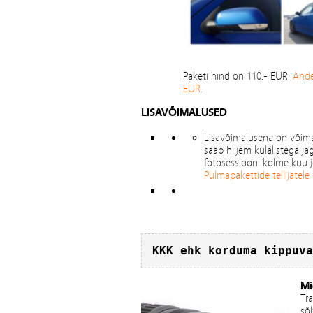
Paketi hind on 110.- EUR.
Ande
EUR.
LISAVÕIMALUSED
Lisavõimalusena on võimal
saab hiljem külalistega ja
fotosessiooni kolme kuu 
Pulmapakettide tellijatele
KKK ehk korduma kippuva
Mi
Tra
sõ