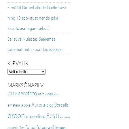
5 müüti Drooni akude laadimisest
ning 10 soovitust nende pika
kasutusea tagamiseks ;)
Sel suvel külastas Saaremaa
sadamat mitu suurt kruiisilaeva
KIIRVALIK
Kiirvalik
MÄRKSÕNAPILV
aerofoto
2019
aerovideo
aku
Aurora
Borealis
amateur
Apple
blog
droon
Eesti
droonifoto
esimene
fotod
fotograaf
estonia
images
foto