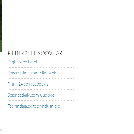
PILTNIK24.EE SOOVITAB
Digitark.ee blogi
Dreamstime.com pildipank
Piltnik24.ee facebookis
Sciencedaily.com uudised
Teenindaja.ee teenindusnipid
äb