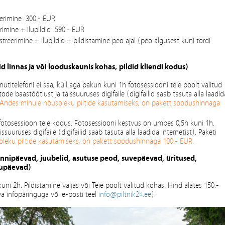
reerimine 300.- EUR
erimine + ilupildid 590.- EUR
streerimine + ilupildid + pildistamine peo ajal (peo algusest kuni tordi
d linnas ja või looduskaunis kohas, pildid kliendi kodus)
utitelefoni ei saa, küll aga pakun kuni 1h fotosessiooni teie poolt valitud
de baastöötlust ja täissuuruses digifaile (digifailid saab tasuta alla laadid
Andes minule nõusoleku piltide kasutamiseks, on pakett soodushinnaga
fotosessioon teie kodus. Fotosessiooni kestvus on umbes 0,5h kuni 1h.
ssuuruses digifaile (digifailid saab tasuta alla laadida internetist). Paketi
leku piltide kasutamiseks, on pakett soodushinnaga 100.- EUR.
päevad, juubelid, asutuse peod, suvepäevad, üritused,
dupäevad)
kuni 2h. Pildistamine väljas või Teie poolt valitud kohas. Hind alates 150.-
uva infopäringuga või e-posti teel
info@piltnik24.ee
).