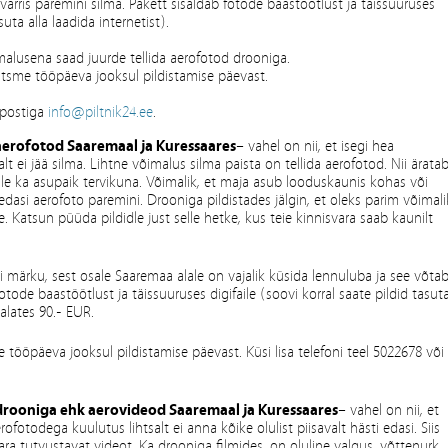
arris paremini silma. Pakett sisaldab fotode baastöötlust ja täissuuruses
suta alla laadida internetist).
imalusena saad juurde tellida aerofotod drooniga.
itsme tööpäeva jooksul pildistamise päevast.
e-postiga
info@piltnik24.ee
.
aerofotod Saaremaal ja Kuressaares
– vahel on nii, et isegi hea
alt ei jää silma. Lihtne võimalus silma paista on tellida aerofotod. Nii ärata
rale ka asupaik tervikuna. Võimalik, et maja asub looduskaunis kohas või
dasi aerofoto paremini. Drooniga pildistades jälgin, et oleks parim võimali
. Katsun püüda pildidle just selle hetke, kus teie kinnisvara saab kaunilt
i märku, sest osale Saaremaa alale on vajalik küsida lennuluba ja see võta
ode baastöötlust ja täissuuruses digifaile (soovi korral saate pildid tasut
 alates 90.- EUR.
e tööpäeva jooksul pildistamise päevast. Küsi lisa telefoni teel 5022678 või
drooniga ehk aerovideod Saaremaal ja Kuressaares
– vahel on nii, et
rofotodega kuulutus lihtsalt ei anna kõike olulist piisavalt hästi edasi. Siis
ra tutvustavat videot. Ka drooniga filmides, on oluline valgus, võttenurk