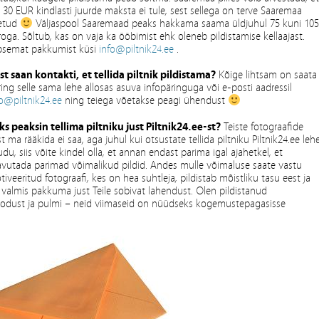
 30 EUR kindlasti juurde maksta ei tule, sest sellega on terve Saaremaa
etud
Väljaspool Saaremaad peaks hakkama saama üldjuhul 75 kuni 10
oga. Sõltub, kas on vaja ka ööbimist ehk oleneb pildistamise kellaajast.
psemat pakkumist küsi
info@piltnik24.ee
.
st saan kontakti, et tellida piltnik pildistama?
Kõige lihtsam on saata
ing selle sama lehe allosas asuva infopäringuga või e-posti aadressil
fo@piltnik24.ee
ning teiega võetakse peagi ühendust
ks peaksin tellima piltniku just Piltnik24.ee-st?
Teiste fotograafide
t ma rääkida ei saa, aga juhul kui otsustate tellida piltniku Piltnik24.ee leh
du, siis võite kindel olla, et annan endast parima igal ajahetkel, et
avutada parimad võimalikud pildid. Andes mulle võimaluse saate vastu
iveeritud fotograafi, kes on hea suhtleja, pildistab mõistliku tasu eest ja
 valmis pakkuma just Teile sobivat lahendust. Olen pildistanud
, loodust ja pulmi – neid viimaseid on nüüdseks kogemustepagasisse