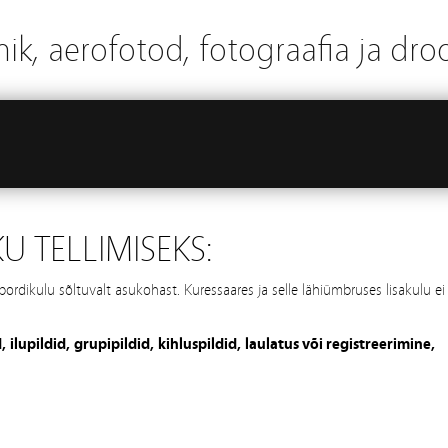
ik, aerofotod, fotograafia ja dro
KU TELLIMISEKS:
pordikulu sõltuvalt asukohast. Kuressaares ja selle lähiümbruses lisakulu ei
upildid, grupipildid, kihluspildid, laulatus või registreerimine,