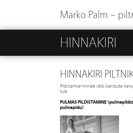
Marko Palm – piltn
HINNAKIRI
HINNAKIRI PILTNI
Pildistamise hinnale võib lisanduda trans
tule.
PULMAS PILDISTAMINE (pulmapildid, il
pulmapidu)