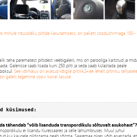
s minule nõusoleku piltide kasutamiseks, on pakett soodushinnaga 100.-
ik teha parematest piltidest veebigalerii, mis on parooliga kaitstud ja mid
gada. Galeriisse saab lisada kuni 250 pilti ja seda saab külastada peale
jooksul.
See võimalus on avatud kõigile piltnik24.ee lehelt piltniku tellijatele
 on galerii tegemine soovi korral tasuta!
d küsimused:
da tähendab “võib lisanduda transpordikulu sõltuvalt asukohast”?
nspordikulu ei lisandu Kuressaares ja selle lähiümbruses. Muul juhul
ltub,kui kaugele pildistama peab sõitma. Saaremaa piires võib arvestada, et