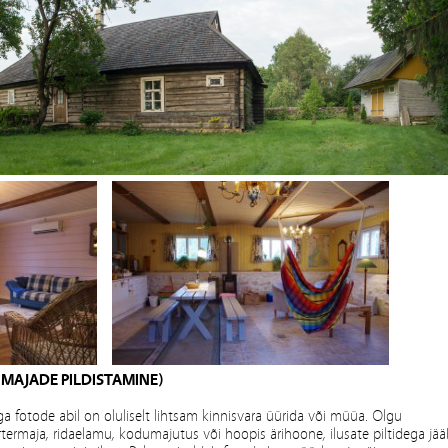
 MAJADE PILDISTAMINE)
a fotode abil on oluliselt lihtsam kinnisvara üürida või müüa. Olgu
rtermaja, ridaelamu, kodumajutus või hoopis ärihoone, ilusate piltidega jä