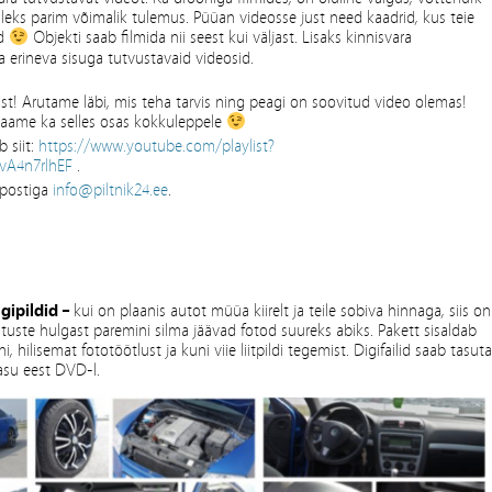
tuleks parim võimalik tulemus. Püüan videosse just need kaadrid, kus teie
ud
Objekti saab filmida nii seest kui väljast. Lisaks kinnisvara
a erineva sisuga tutvustavaid videosid.
ust! Arutame läbi, mis teha tarvis ning peagi on soovitud video olemas!
saame ka selles osas kokkuleppele
 siit:
https://www.youtube.com/playlist?
vA4n7rlhEF
.
e-postiga
info@piltnik24.ee
.
gipildid –
kui on plaanis autot müüa kiirelt ja teile sobiva hinnaga, siis on
utuste hulgast paremini silma jäävad fotod suureks abiks. Pakett sisaldab
, hilisemat fototöötlust ja kuni viie liitpildi tegemist. Digifailid saab tasuta
atasu eest DVD-l.