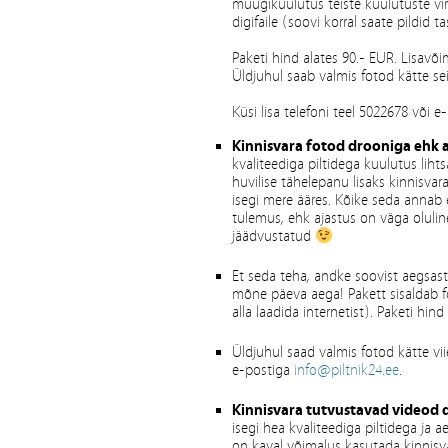
müügikuulutus teiste kuulutuste virv
digifaile (soovi korral saate pildid ta
Paketi hind alates 90.- EUR. Lisavõ
Üldjuhul saab valmis fotod kätte se
Küsi lisa telefoni teel 5022678 või 
Kinnisvara fotod
drooniga ehk 
kvaliteediga piltidega kuulutus lihts
huvilise tähelepanu lisaks kinnisva
isegi mere ääres. Kõike seda annab e
tulemus, ehk ajastus on väga oluline
jäädvustatud
Et seda teha, andke soovist aegsast
mõne päeva aega! Pakett sisaldab fot
alla laadida internetist). Paketi hind
Üldjuhul saad valmis fotod kätte vii
e-postiga
info@piltnik24.ee
.
Kinnisvara tutvustavad videod
isegi hea kvaliteediga piltidega ja ae
on kaval võimalus kasutada kinnisva