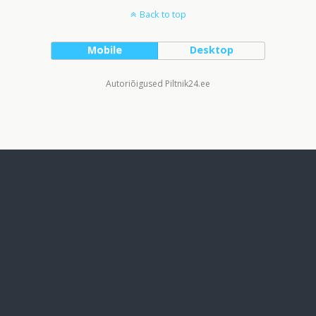
Back to top
Mobile
Desktop
Autoriõigused Piltnik24.ee