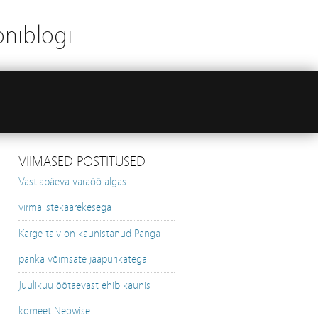
oniblogi
VIIMASED POSTITUSED
Vastlapäeva varaöö algas
virmalistekaarekesega
Karge talv on kaunistanud Panga
panka võimsate jääpurikatega
Juulikuu öötaevast ehib kaunis
komeet Neowise