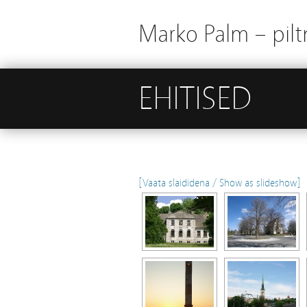
Marko Palm – piltn
EHITISED
[Vaata slaididena / Show as slideshow]