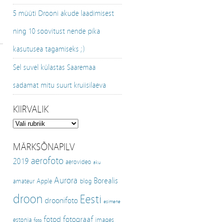
5 müüti Drooni akude laadimisest
ning 10 soovitust nende pika
kasutusea tagamiseks ;)
Sel suvel külastas Saaremaa
sadamat mitu suurt kruiisilaeva
KIIRVALIK
Kiirvalik
MÄRKSÕNAPILV
aerofoto
2019
aerovideo
aku
Aurora
Borealis
amateur
Apple
blog
droon
Eesti
droonifoto
esimene
fotod
fotograaf
estonia
images
foto