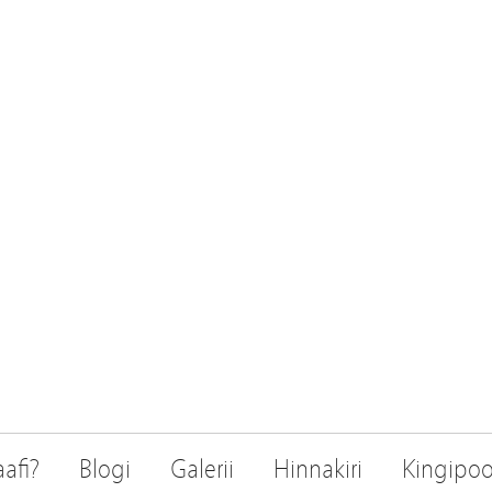
afi?
Blogi
Galerii
Hinnakiri
Kingipo