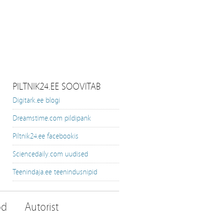
PILTNIK24.EE SOOVITAB
Digitark.ee blogi
Dreamstime.com pildipank
Piltnik24.ee facebookis
Sciencedaily.com uudised
Teenindaja.ee teenindusnipid
od
Autorist