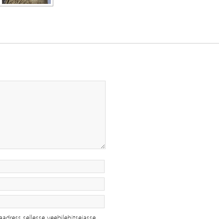
aadress sellesse veebilehitsejasse